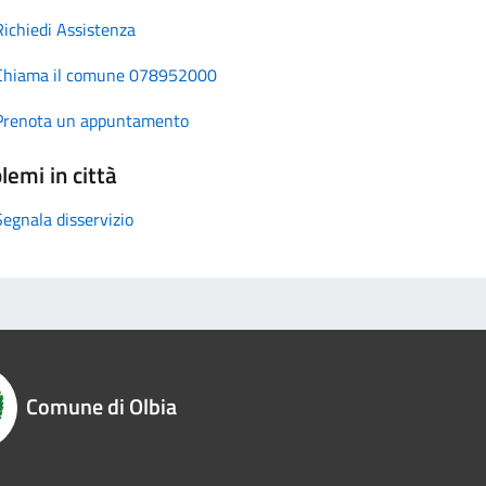
Richiedi Assistenza
Chiama il comune 078952000
Prenota un appuntamento
lemi in città
Segnala disservizio
Comune di Olbia