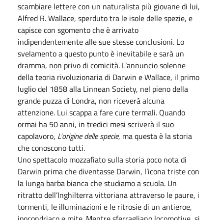
scambiare lettere con un naturalista più giovane di lui,
Alfred R. Wallace, sperduto tra le isole delle spezie, e
capisce con sgomento che è arrivato
indipendentemente alle sue stesse conclusioni. Lo
svelamento a questo punto è inevitabile e sarà un
dramma, non privo di comicità. L’annuncio solenne
della teoria rivoluzionaria di Darwin e Wallace, il primo
luglio del 1858 alla Linnean Society, nel pieno della
grande puzza di Londra, non riceverà alcuna
attenzione. Lui scappa a fare cure termali. Quando
ormai ha 50 anni, in tredici mesi scriverà il suo
capolavoro,
L’origine delle specie
, ma questa è la storia
che conoscono tutti.
Uno spettacolo mozzafiato sulla storia poco nota di
Darwin prima che diventasse Darwin, l’icona triste con
la lunga barba bianca che studiamo a scuola. Un
ritratto dell’Inghilterra vittoriana attraverso le paure, i
tormenti, le illuminazioni e le ritrosie di un antieroe,
ipocondriaco e mite. Mentre sferragliano locomotive, si