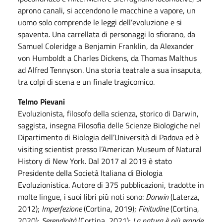
aprono canali, si accendono le macchine a vapore, un
uomo solo comprende le leggi dell’evoluzione e si
spaventa. Una carrellata di personaggi lo sfiorano, da
Samuel Coleridge a Benjamin Franklin, da Alexander
von Humboldt a Charles Dickens, da Thomas Malthus
ad Alfred Tennyson. Una storia teatrale a sua insaputa,
tra colpi di scena e un finale tragicomico.
Telmo Pievani
Evoluzionista, filosofo della scienza, storico di Darwin,
saggista, insegna Filosofia delle Scienze Biologiche nel
Dipartimento di Biologia dell’Università di Padova ed è
visiting scientist presso l’American Museum of Natural
History di New York. Dal 2017 al 2019 è stato
Presidente della Società Italiana di Biologia
Evoluzionistica. Autore di 375 pubblicazioni, tradotte in
molte lingue, i suoi libri più noti sono:
Darwin
(Laterza,
2012);
Imperfezione
(Cortina, 2019);
Finitudine
(Cortina,
2020);
Serendipità
(Cortina, 2021);
La natura è più grande