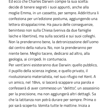
Ed ecco che Charles Darwin compie la sua scelta:
decide di tenere segreti i suoi appunti, anche alla
moglie Emma, in un cassetto, per sempre. Addirittura li
confeziona per un’edizione postuma, aggiungendo una
lettera strappalacrime. Ha paura delle conseguenze,
beninteso non sulla Chiesa (veniva da due famiglie
laiche e libertine), ma sulla società e sui suoi colleghi.
Non la prenderanno bene, la detronizzazione dell’uomo
dal centro della natura. No, non la prenderanno per
niente bene. Meglio tacere, dedicarsi ad altro, alla
geologia, ai cirripedi. In contumacia.
Per vent’anni esisteranno due Darwin: quello pubblico,
il pupillo della scienza inglese, e quello privato, il
rivoluzionario materialista, nel suo rifugio nel Kent. A
un amico, nel 1844, si lascerà scappare una parola e
confesserà di aver commesso un “delitto”, un assassinio
per la precisione, ma non aggiungerà altri dettagli. Sa
che la latitanza non potrà durare per sempre. Prima o
poi sarà scoperto. Vomita tutte le mattine. Inizia a