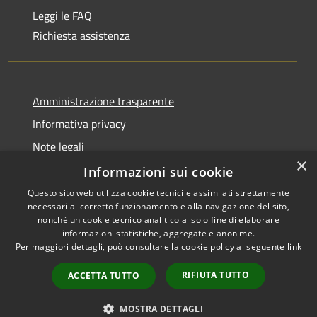
Leggi le FAQ
Richiesta assistenza
Amministrazione trasparente
Informativa privacy
Note legali
×
Dichiarazione di accessibilità
Informazioni sui cookie
Questo sito web utilizza cookie tecnici e assimilati strettamente
necessari al corretto funzionamento e alla navigazione del sito,
nonché un cookie tecnico analitico al solo fine di elaborare
informazioni statistiche, aggregate e anonime.
RSS
Copyright © 2026 • Comune di
Per maggiori dettagli, può consultare la cookie policy al seguente
link
Accessibilità
Olbia • Powered by
Privacy
Municipium
Accesso
•
RIFIUTA TUTTO
ACCETTA TUTTO
Cookie
redazione
Mappa del sito
MOSTRA DETTAGLI