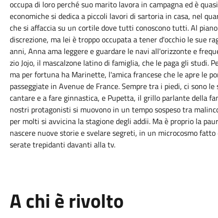
occupa di loro perché suo marito lavora in campagna ed è quasi s
economiche si dedica a piccoli lavori di sartoria in casa, nel qua
che si affaccia su un cortile dove tutti conoscono tutti. Al pian
discrezione, ma lei è troppo occupata a tener d'occhio le sue ra
anni, Anna ama leggere e guardare le navi all'orizzonte e frequen
zio Jojo, il mascalzone latino di famiglia, che le paga gli studi. 
ma per fortuna ha Marinette, l'amica francese che le apre le por
passeggiate in Avenue de France. Sempre tra i piedi, ci sono le 
cantare e a fare ginnastica, e Pupetta, il grillo parlante della fa
nostri protagonisti si muovono in un tempo sospeso tra malincon
per molti si avvicina la stagione degli addii. Ma è proprio la pa
nascere nuove storie e svelare segreti, in un microcosmo fatto di
serate trepidanti davanti alla tv.
A chi è rivolto