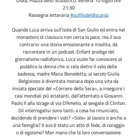
Olbia, Piazza dello Scolastico, venerdì 10 luglio ore
21:30
Rassegna letteraria
#sulfilodeldiscorso
Quando Luca arriva sull’isola di San Giulio ed entra nel
monastero di clausura non cerca la pace, ma il suo
contrario: una storia emozionante e insolita, da
raccontare in un podcast. Enfant prodige del
giornalismo radiofonico, Luca vuole far conoscere al
pubblico la donna che si cela dietro il velo della
badessa, madre Maria Benedetta, al secolo Giulia
Belgioioso: è diventata monaca dopo una vita da
inviata speciale del «Corriere della Sera», a inseguire i
casi mondiali più eclatanti, dall’attentato a Giovanni
Paolo II alla strage di via D’Amelio, al sexgate di Clinton.
Gli interrogativi sono tanti: a cosa ha rinunciato,
decidendo di prendere i voti? «Solo» al lavoro o anche a
una famiglia? Il suo è stato un atto di fede, di coraggio
o di egoismo? Man mano che la loro conversazione