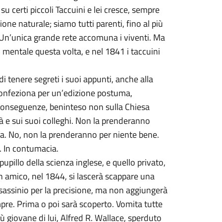
su certi piccoli Taccuini e lei cresce, sempre
zione naturale; siamo tutti parenti, fino al più
 Un’unica grande rete accomuna i viventi. Ma
to mentale questa volta, e nel 1841 i taccuini
 tenere segreti i suoi appunti, anche alla
confeziona per un’edizione postuma,
conseguenze, beninteso non sulla Chiesa
tà e sui suoi colleghi. Non la prenderanno
ra. No, non la prenderanno per niente bene.
i. In contumacia.
upillo della scienza inglese, e quello privato,
 un amico, nel 1844, si lascerà scappare una
sassinio per la precisione, ma non aggiungerà
empre. Prima o poi sarà scoperto. Vomita tutte
iù giovane di lui, Alfred R. Wallace, sperduto