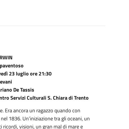
ARWIN
 spaventoso
vedì 23 luglio ore 21:30
ievani
riano De Tassis
tro Servizi Culturali S. Chiara di Trento
lese. Era ancora un ragazzo quando con
nel 1836. Un’iniziazione tra gli oceani, un
 ricordi, visioni, un gran mal di mare e