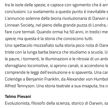
tra le isole delle spezie, e capisce con sgomento che è a
conclusioni. Lo svelamento a questo punto è inevitabile 
L’annuncio solenne della teoria rivoluzionaria di Darwin e
Linnean Society, nel pieno della grande puzza di Londra,
fare cure termali. Quando ormai ha 50 anni, in tredici mes
specie
, ma questa è la storia che conoscono tutti.
Uno spettacolo mozzafiato sulla storia poco nota di Dar
triste con la lunga barba bianca che studiamo a scuola. Un 
le paure, i tormenti, le illuminazioni e le ritrosie di un a
sferragliano locomotive, si aprono canali, si accendono
comprende le leggi dell’evoluzione e si spaventa. Una car
Coleridge a Benjamin Franklin, da Alexander von Humbo
Alfred Tennyson. Una storia teatrale a sua insaputa, tra c
Telmo Pievani
Evoluzionista, filosofo della scienza, storico di Darwin, s