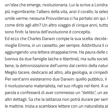
un’idea che emerge, rivoluzionaria. Lui la scrive a Londra 
più ingombrante: l’albero della vita, anzi il corallo; la sele
umile verme; nessuna Provvidenza ci ha portato sin qui.
come dirlo agli altri? Un altro viaggio di cinque anni, tut
sono finiti: la teoria dell’evoluzione è concepita.
Ed ecco che Charles Darwin compie la sua scelta: decide di
moglie Emma, in un cassetto, per sempre. Addirittura li 
aggiungendo una lettera strappalacrime. Ha paura delle 
(veniva da due famiglie laiche e libertine), ma sulla socie
bene, la detronizzazione dell’uomo dal centro della natu
Meglio tacere, dedicarsi ad altro, alla geologia, ai cirriped
Per vent’anni esisteranno due Darwin: quello pubblico, il p
il rivoluzionario materialista, nel suo rifugio nel Kent. A
parola e confesserà di aver commesso un “delitto”, un as
altri dettagli. Sa che la latitanza non potrà durare per s
le mattine. Inizia a scambiare lettere con un naturalista p