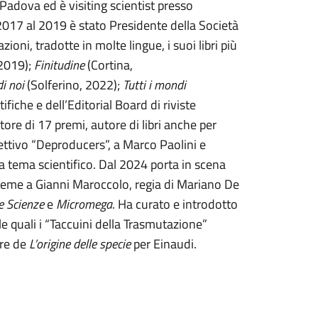
 Padova ed è visiting scientist presso
017 al 2019 è stato Presidente della Società
ioni, tradotte in molte lingue, i suoi libri più
 2019);
Finitudine
(Cortina,
i noi
(Solferino, 2022);
Tutti i mondi
fiche e dell’Editorial Board di riviste
itore di 17 premi, autore di libri anche per
lettivo “Deproducers”, a Marco Paolini e
 a tema scientifico. Dal 2024 porta in scena
nsieme a Gianni Maroccolo, regia di Mariano De
e Scienze
e
Micromega
. Ha curato e introdotto
le quali i “Taccuini della Trasmutazione”
ore de
L’origine delle specie
per Einaudi.