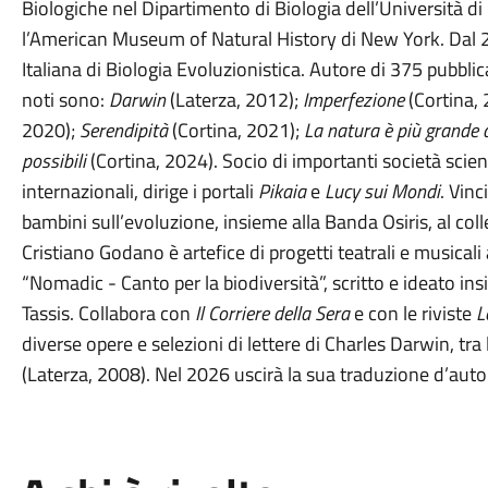
Biologiche nel Dipartimento di Biologia dell’Università di
l’American Museum of Natural History di New York. Dal 2
Italiana di Biologia Evoluzionistica. Autore di 375 pubblicaz
noti sono:
Darwin
(Laterza, 2012);
Imperfezione
(Cortina,
2020);
Serendipità
(Cortina, 2021);
La natura è più grande d
possibili
(Cortina, 2024). Socio di importanti società scienti
internazionali, dirige i portali
Pikaia
e
Lucy sui Mondi
. Vinc
bambini sull’evoluzione, insieme alla Banda Osiris, al col
Cristiano Godano è artefice di progetti teatrali e musicali
“Nomadic - Canto per la biodiversità”, scritto e ideato i
Tassis. Collabora con
Il Corriere della Sera
e con le riviste
L
diverse opere e selezioni di lettere di Charles Darwin, tra 
(Laterza, 2008). Nel 2026 uscirà la sua traduzione d’aut