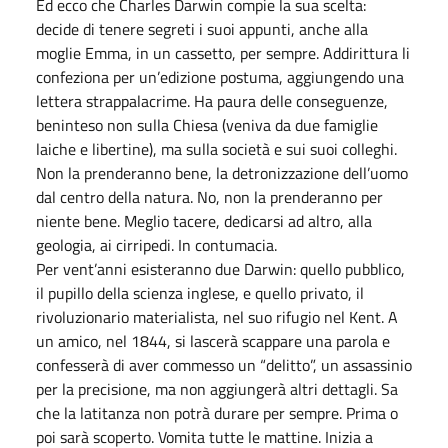
Ed ecco che Charles Darwin compie la sua scelta:
decide di tenere segreti i suoi appunti, anche alla
moglie Emma, in un cassetto, per sempre. Addirittura li
confeziona per un’edizione postuma, aggiungendo una
lettera strappalacrime. Ha paura delle conseguenze,
beninteso non sulla Chiesa (veniva da due famiglie
laiche e libertine), ma sulla società e sui suoi colleghi.
Non la prenderanno bene, la detronizzazione dell’uomo
dal centro della natura. No, non la prenderanno per
niente bene. Meglio tacere, dedicarsi ad altro, alla
geologia, ai cirripedi. In contumacia.
Per vent’anni esisteranno due Darwin: quello pubblico,
il pupillo della scienza inglese, e quello privato, il
rivoluzionario materialista, nel suo rifugio nel Kent. A
un amico, nel 1844, si lascerà scappare una parola e
confesserà di aver commesso un “delitto”, un assassinio
per la precisione, ma non aggiungerà altri dettagli. Sa
che la latitanza non potrà durare per sempre. Prima o
poi sarà scoperto. Vomita tutte le mattine. Inizia a