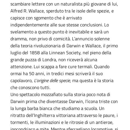
scambiare lettere con un naturalista più giovane di lui,
Alfred R. Wallace, sperduto tra le isole delle spezie, e
capisce con sgomento che è arrivato
indipendentemente alle sue stesse conclusioni. Lo
svelamento a questo punto è inevitabile e sarà un
dramma, non privo di comicità. L’annuncio solenne
della teoria rivoluzionaria di Darwin e Wallace, il primo
luglio del 1858 alla Linnean Society, nel pieno della
grande puzza di Londra, non riceverà alcuna
attenzione. Lui scappa a fare cure termali. Quando
ormai ha 50 anni, in tredici mesi scriverà il suo
capolavoro,
L’origine delle specie
, ma questa è la storia
che conoscono tutti.
Uno spettacolo mozzafiato sulla storia poco nota di
Darwin prima che diventasse Darwin, l’icona triste con
la lunga barba bianca che studiamo a scuola. Un
ritratto dell’Inghilterra vittoriana attraverso le paure, i
tormenti, le illuminazioni e le ritrosie di un antieroe,
ipocondriaco e mite. Mentre sferragliano locomotive, si