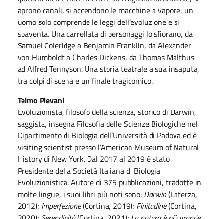
aprono canali, si accendono le macchine a vapore, un
uomo solo comprende le leggi dell’evoluzione e si
spaventa. Una carrellata di personaggi lo sfiorano, da
Samuel Coleridge a Benjamin Franklin, da Alexander
von Humboldt a Charles Dickens, da Thomas Malthus
ad Alfred Tennyson. Una storia teatrale a sua insaputa,
tra colpi di scena e un finale tragicomico.
Telmo Pievani
Evoluzionista, filosofo della scienza, storico di Darwin,
saggista, insegna Filosofia delle Scienze Biologiche nel
Dipartimento di Biologia dell’Università di Padova ed è
visiting scientist presso l’American Museum of Natural
History di New York. Dal 2017 al 2019 è stato
Presidente della Società Italiana di Biologia
Evoluzionistica. Autore di 375 pubblicazioni, tradotte in
molte lingue, i suoi libri più noti sono:
Darwin
(Laterza,
2012);
Imperfezione
(Cortina, 2019);
Finitudine
(Cortina,
2020);
Serendipità
(Cortina, 2021);
La natura è più grande