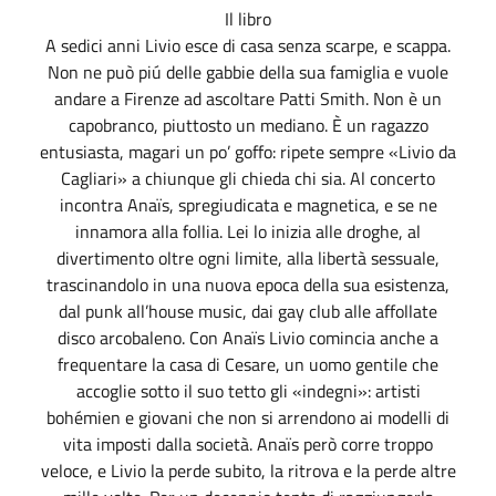
Il libro
A sedici anni Livio esce di casa senza scarpe, e scappa.
Non ne può piú delle gabbie della sua famiglia e vuole
andare a Firenze ad ascoltare Patti Smith. Non è un
capobranco, piuttosto un mediano. È un ragazzo
entusiasta, magari un po’ goffo: ripete sempre «Livio da
Cagliari» a chiunque gli chieda chi sia. Al concerto
incontra Anaïs, spregiudicata e magnetica, e se ne
innamora alla follia. Lei lo inizia alle droghe, al
divertimento oltre ogni limite, alla libertà sessuale,
trascinandolo in una nuova epoca della sua esistenza,
dal punk all’house music, dai gay club alle affollate
disco arcobaleno. Con Anaïs Livio comincia anche a
frequentare la casa di Cesare, un uomo gentile che
accoglie sotto il suo tetto gli «indegni»: artisti
bohémien e giovani che non si arrendono ai modelli di
vita imposti dalla società. Anaïs però corre troppo
veloce, e Livio la perde subito, la ritrova e la perde altre