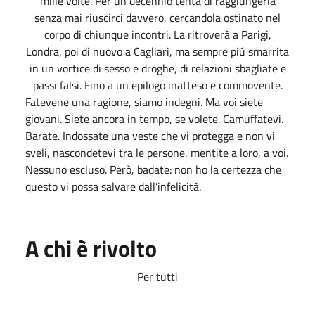
mille volte. Per un decennio tenta di raggiungerla
senza mai riuscirci davvero, cercandola ostinato nel
corpo di chiunque incontri. La ritroverà a Parigi,
Londra, poi di nuovo a Cagliari, ma sempre piú smarrita
in un vortice di sesso e droghe, di relazioni sbagliate e
passi falsi. Fino a un epilogo inatteso e commovente.
Fatevene una ragione, siamo indegni. Ma voi siete
giovani. Siete ancora in tempo, se volete. Camuffatevi.
Barate. Indossate una veste che vi protegga e non vi
sveli, nascondetevi tra le persone, mentite a loro, a voi.
Nessuno escluso. Però, badate: non ho la certezza che
questo vi possa salvare dall’infelicità.
A chi è rivolto
Per tutti