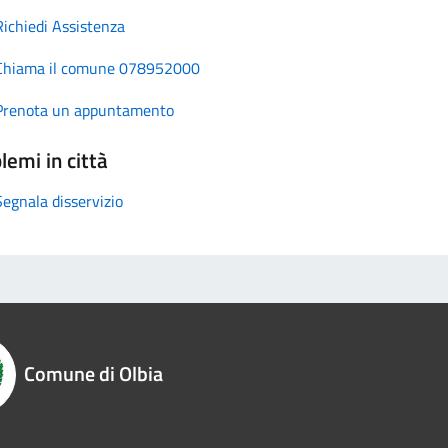
Richiedi Assistenza
Chiama il comune 078952000
Prenota un appuntamento
lemi in città
Segnala disservizio
Comune di Olbia