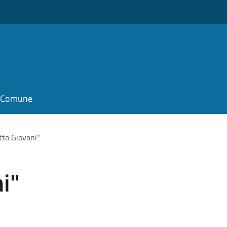
il Comune
tto Giovani"
i"