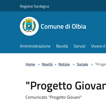
Salta al contenuto principale
Regione Sardegna
Comune di Olbia
Amministrazione
Novità
Servizi
Vivere 
Home
>
Novità
>
Notizie
>
Sociale
>
"Proge
"Progetto Giovan
Comunicato "Progetto Giovani"