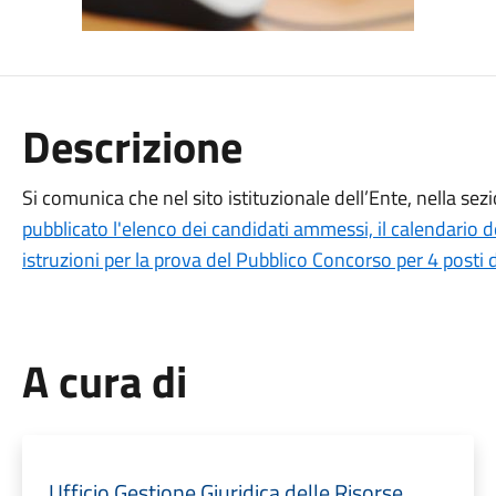
Descrizione
Si comunica che nel sito istituzionale dell’Ente, nella se
pubblicato l'elenco dei candidati ammessi, il calendario d
istruzioni per la prova del Pubblico Concorso per 4 posti
A cura di
Ufficio Gestione Giuridica delle Risorse