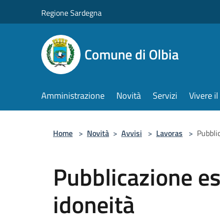
Salta al contenuto principale
Regione Sardegna
Comune di Olbia
Amministrazione
Novità
Servizi
Vivere 
Home
>
Novità
>
Avvisi
>
Lavoras
>
Pubbli
Pubblicazione es
idoneità