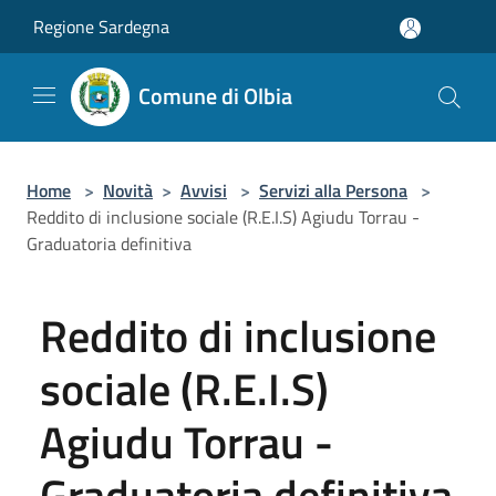
Salta al contenuto principale
Regione Sardegna
Comune di Olbia
Home
>
Novità
>
Avvisi
>
Servizi alla Persona
>
Reddito di inclusione sociale (R.E.I.S) Agiudu Torrau -
Graduatoria definitiva
Reddito di inclusione
sociale (R.E.I.S)
Agiudu Torrau -
Graduatoria definitiva