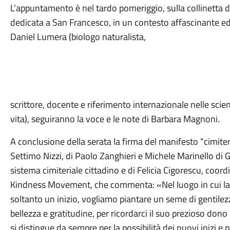
L’appuntamento è nel tardo pomeriggio, sulla collinetta del
dedicata a San Francesco, in un contesto affascinante 
Daniel Lumera (biologo naturalista,
scrittore, docente e riferimento internazionale nelle scien
vita), seguiranno la voce e le note di Barbara Magnoni.
A conclusione della serata la firma del manifesto “cimiter
Settimo Nizzi, di Paolo Zanghieri e Michele Marinello di Gr
sistema cimiteriale cittadino e di Felicia Cigorescu, coord
Kindness Movement, che commenta: «Nel luogo in cui la vit
soltanto un inizio, vogliamo piantare un seme di gentilez
bellezza e gratitudine, per ricordarci il suo prezioso don
si distingue da sempre per la possibilità dei nuovi inizi e p