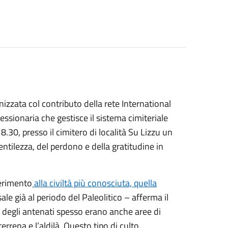
anizzata col contributo della rete International
sionaria che gestisce il sistema cimiteriale
8.30, presso il cimitero di località Su Lizzu un
ntilezza, del perdono e della gratitudine in
ferimento
alla civiltà più conosciuta, quella
sale già al periodo del Paleolitico – afferma il
to degli antenati spesso erano anche aree di
rrena e l’aldilà. Questo tipo di culto