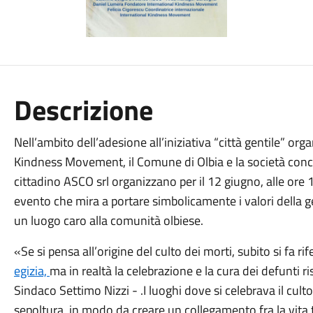
Descrizione
Nell’ambito dell’adesione all’iniziativa “città gentile” org
Kindness Movement, il Comune di Olbia e la società conces
cittadino ASCO srl organizzano per il 12 giugno, alle ore 1
evento che mira a portare simbolicamente i valori della ge
un luogo caro alla comunità olbiese.
«Se si pensa all’origine del culto dei morti, subito si fa ri
egizia,
ma in realtà la celebrazione e la cura dei defunti ri
Sindaco Settimo Nizzi - .I luoghi dove si celebrava il cul
sepoltura, in modo da creare un collegamento fra la vita te