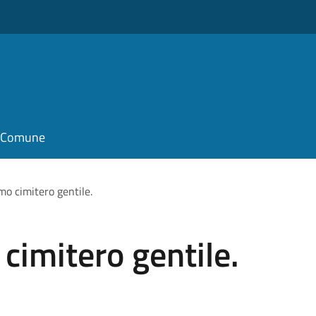
il Comune
imo cimitero gentile.
 cimitero gentile.