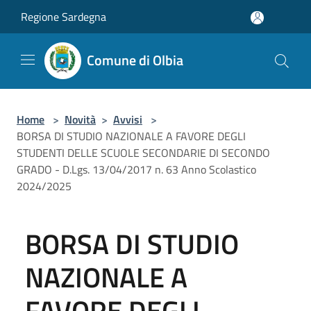
Salta al contenuto principale
Regione Sardegna
Comune di Olbia
Home
>
Novità
>
Avvisi
>
BORSA DI STUDIO NAZIONALE A FAVORE DEGLI
STUDENTI DELLE SCUOLE SECONDARIE DI SECONDO
GRADO - D.Lgs. 13/04/2017 n. 63 Anno Scolastico
2024/2025
BORSA DI STUDIO
NAZIONALE A
FAVORE DEGLI