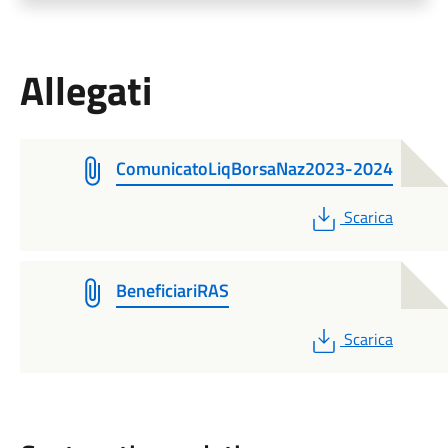
Allegati
ComunicatoLiqBorsaNaz2023-2024
PDF
Scarica
BeneficiariRAS
PDF
Scarica