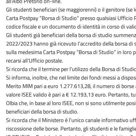
all’Albo Pretorio on-line.
Gli studenti beneficiari (se maggiorenni) o il genitore (se
Carta Postpay “Borsa di Studio” presso qualsiasi Ufficio P
codice fiscale e un documento di identità in corso di valid
Gli studenti già beneficiari della borsa di studio summen
2022/2023 hanno già ricevuto l’accredito della borsa di 
sulla medesima Carta Postpay “Borsa di Studio” in loro p
recarsi all’Ufficio postale.
Si ricorda che il termine per l’utilizzo della Borsa di Studi
Si informa, inoltre, che nel limite dei fondi messi a dispos
Merito MIM pari a euro 1.277.613,28, il numero di borse att
valore ISEE valido è pari a € 12.193,13 euro. Pertanto, tut
Olbia che, in base al loro ISEE, non si sono utilmente pos
beneficiari della borsa di studio.
Si ricorda che il Ministero è l’unico canale informativo uff
riscossione delle borse. Pertanto, gli studenti e le famigl