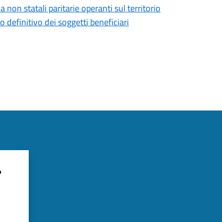
 non statali paritarie operanti sul territorio
definitivo dei soggetti beneficiari
?