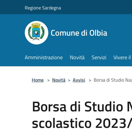
Salta al contenuto principale
Regione Sardegna
Comune di Olbia
Amministrazione
Novità
Servizi
Vivere 
Home
>
Novità
>
Avvisi
>
Borsa di Studio Na
Borsa di Studio 
scolastico 2023/