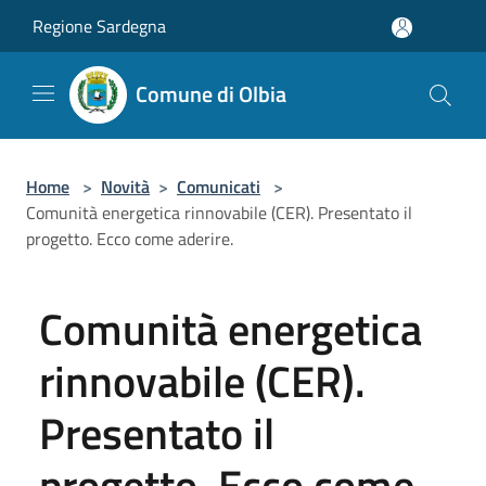
Salta al contenuto principale
Regione Sardegna
Comune di Olbia
Home
>
Novità
>
Comunicati
>
Comunità energetica rinnovabile (CER). Presentato il
progetto. Ecco come aderire.
Comunità energetica
rinnovabile (CER).
Presentato il
progetto. Ecco come