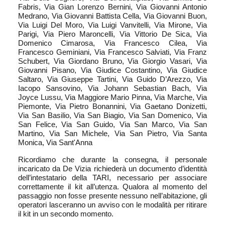
Fabris, Via Gian Lorenzo Bernini, Via Giovanni Antonio
Medrano, Via Giovanni Battista Cella, Via Giovanni Buon,
Via Luigi Del Moro, Via Luigi Vanvitelli, Via Mirone, Via
Parigi, Via Piero Maroncelli, Via Vittorio De Sica, Via
Domenico Cimarosa, Via Francesco Cilea, Via
Francesco Geminiani, Via Francesco Salviati, Via Franz
Schubert, Via Giordano Bruno, Via Giorgio Vasari, Via
Giovanni Pisano, Via Giudice Costantino, Via Giudice
Saltaro, Via Giuseppe Tartini, Via Guido D’Arezzo, Via
Iacopo Sansovino, Via Johann Sebastian Bach, Via
Joyce Lussu, Via Maggiore Mario Pinna, Via Marche, Via
Piemonte, Via Pietro Bonannini, Via Gaetano Donizetti,
Via San Basilio, Via San Biagio, Via San Domenico, Via
San Felice, Via San Guido, Via San Marco, Via San
Martino, Via San Michele, Via San Pietro, Via Santa
Monica, Via Sant'Anna
Ricordiamo che durante la consegna, il personale
incaricato da De Vizia richiederà un documento d’identità
dell’intestatario della TARI, necessario per associare
correttamente il kit all’utenza. Qualora al momento del
passaggio non fosse presente nessuno nell’abitazione, gli
operatori lasceranno un avviso con le modalità per ritirare
il kit in un secondo momento.