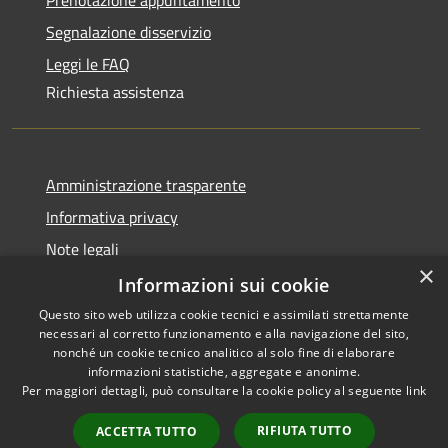
Segnalazione disservizio
Leggi le FAQ
Richiesta assistenza
Amministrazione trasparente
Informativa privacy
Note legali
×
Dichiarazione di accessibilità
Informazioni sui cookie
Questo sito web utilizza cookie tecnici e assimilati strettamente
necessari al corretto funzionamento e alla navigazione del sito,
nonché un cookie tecnico analitico al solo fine di elaborare
informazioni statistiche, aggregate e anonime.
RSS
Copyright © 2026 • Comune di
Per maggiori dettagli, può consultare la cookie policy al seguente
link
Accessibilità
Olbia • Powered by
Privacy
Municipium
Accesso
•
RIFIUTA TUTTO
ACCETTA TUTTO