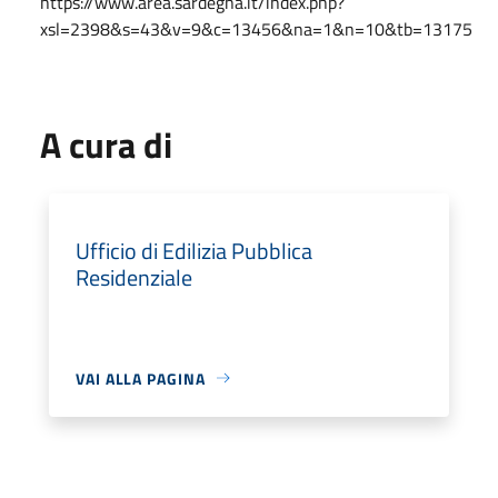
https://www.area.sardegna.it/index.php?
xsl=2398&s=43&v=9&c=13456&na=1&n=10&tb=13175
A cura di
Ufficio di Edilizia Pubblica
Residenziale
VAI ALLA PAGINA