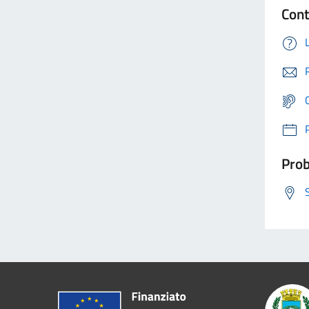
Cont
Prob