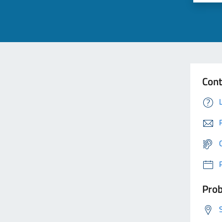
Cont
Prob