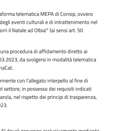
attaforma telematica MEPA di Consip, ovvero
egli eventi culturali e di intrattenimento nel
i il Natale ad Olbia!” (ai sensi art. 50
 una procedura di affidamento diretto ai
1.03.2023, da svolgersi in modalità telematica
naCat.
mente con l’allegato interpello al fine di
l settore, in possesso dei requisiti indicati
arola, nel rispetto dei principi di trasparenza,
023.
llo A) dovrà pervenire esclusivamente mediante