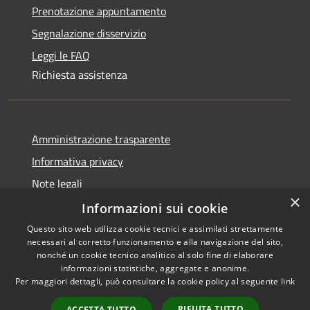
Prenotazione appuntamento
Segnalazione disservizio
Leggi le FAQ
Richiesta assistenza
Amministrazione trasparente
Informativa privacy
Note legali
×
Dichiarazione di accessibilità
Informazioni sui cookie
Questo sito web utilizza cookie tecnici e assimilati strettamente
necessari al corretto funzionamento e alla navigazione del sito,
nonché un cookie tecnico analitico al solo fine di elaborare
informazioni statistiche, aggregate e anonime.
RSS
Copyright © 2026 • Comune di
Per maggiori dettagli, può consultare la cookie policy al seguente
link
Accessibilità
Olbia • Powered by
Privacy
Municipium
Accesso
•
RIFIUTA TUTTO
ACCETTA TUTTO