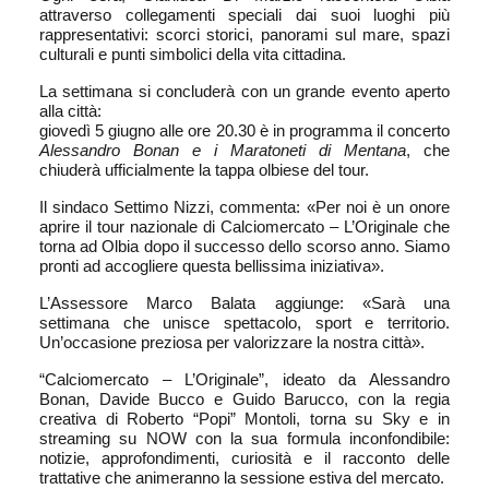
attraverso collegamenti speciali dai suoi luoghi più
rappresentativi: scorci storici, panorami sul mare, spazi
culturali e punti simbolici della vita cittadina.
La settimana si concluderà con un grande evento aperto
alla città:
giovedì 5 giugno alle ore 20.30 è in programma il concerto
Alessandro Bonan e i Maratoneti di Mentana
, che
chiuderà ufficialmente la tappa olbiese del tour.
Il sindaco Settimo Nizzi, commenta: «Per noi è un onore
aprire il tour nazionale di Calciomercato – L’Originale che
torna ad Olbia dopo il successo dello scorso anno. Siamo
pronti ad accogliere questa bellissima iniziativa».
L’Assessore Marco Balata aggiunge: «Sarà una
settimana che unisce spettacolo, sport e territorio.
Un’occasione preziosa per valorizzare la nostra città».
“Calciomercato – L’Originale”, ideato da Alessandro
Bonan, Davide Bucco e Guido Barucco, con la regia
creativa di Roberto “Popi” Montoli, torna su Sky e in
streaming su NOW con la sua formula inconfondibile:
notizie, approfondimenti, curiosità e il racconto delle
trattative che animeranno la sessione estiva del mercato.