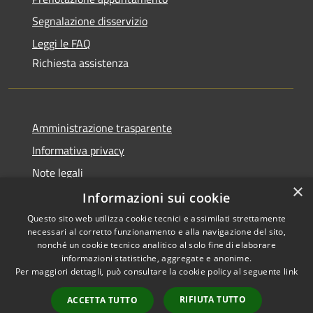
Segnalazione disservizio
Leggi le FAQ
Richiesta assistenza
Amministrazione trasparente
Informativa privacy
Note legali
×
Dichiarazione di accessibilità
Informazioni sui cookie
Questo sito web utilizza cookie tecnici e assimilati strettamente
necessari al corretto funzionamento e alla navigazione del sito,
nonché un cookie tecnico analitico al solo fine di elaborare
informazioni statistiche, aggregate e anonime.
RSS
Copyright © 2026 • Comune di
Per maggiori dettagli, può consultare la cookie policy al seguente
link
Accessibilità
Olbia • Powered by
Privacy
Municipium
Accesso
•
RIFIUTA TUTTO
ACCETTA TUTTO