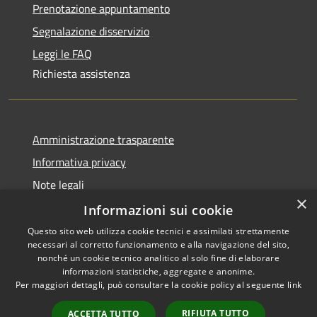
Prenotazione appuntamento
Segnalazione disservizio
Leggi le FAQ
Richiesta assistenza
Amministrazione trasparente
Informativa privacy
Note legali
×
Dichiarazione di accessibilità
Informazioni sui cookie
Questo sito web utilizza cookie tecnici e assimilati strettamente
necessari al corretto funzionamento e alla navigazione del sito,
nonché un cookie tecnico analitico al solo fine di elaborare
informazioni statistiche, aggregate e anonime.
RSS
Copyright © 2026 • Comune di
Per maggiori dettagli, può consultare la cookie policy al seguente
link
Accessibilità
Olbia • Powered by
Privacy
Municipium
Accesso
•
RIFIUTA TUTTO
ACCETTA TUTTO