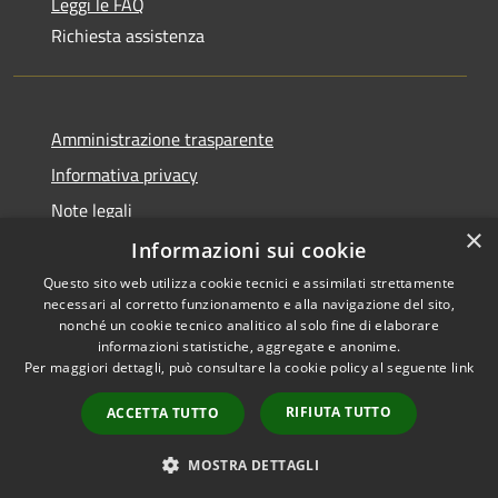
Leggi le FAQ
Richiesta assistenza
Amministrazione trasparente
Informativa privacy
Note legali
×
Dichiarazione di accessibilità
Informazioni sui cookie
Questo sito web utilizza cookie tecnici e assimilati strettamente
necessari al corretto funzionamento e alla navigazione del sito,
nonché un cookie tecnico analitico al solo fine di elaborare
informazioni statistiche, aggregate e anonime.
RSS
Copyright © 2026 • Comune di
Per maggiori dettagli, può consultare la cookie policy al seguente
link
Accessibilità
Olbia • Powered by
Privacy
Municipium
Accesso
•
RIFIUTA TUTTO
ACCETTA TUTTO
Cookie
redazione
Mappa del sito
MOSTRA DETTAGLI