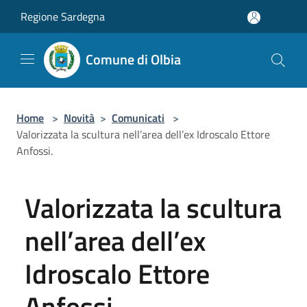
Salta al contenuto principale
Regione Sardegna
Comune di Olbia
Home
>
Novità
>
Comunicati
>
Valorizzata la scultura nell’area dell’ex Idroscalo Ettore
Anfossi.
Valorizzata la scultura
nell’area dell’ex
Idroscalo Ettore
Anfossi.