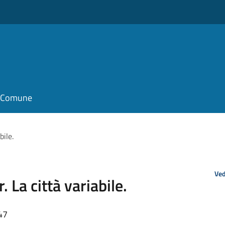
il Comune
ile.
Ved
La città variabile.
47