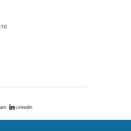
:10
ram
LinkedIn