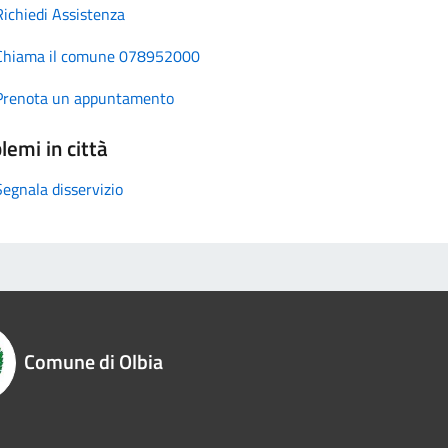
Richiedi Assistenza
Chiama il comune 078952000
Prenota un appuntamento
lemi in città
Segnala disservizio
Comune di Olbia