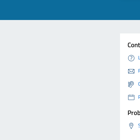
Cont
Prob