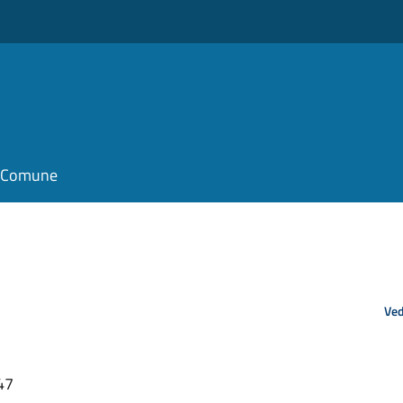
il Comune
Ved
47