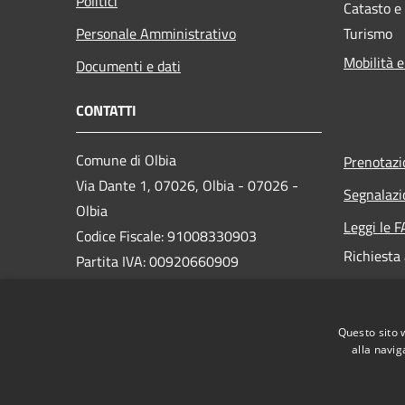
Politici
Catasto e
Personale Amministrativo
Turismo
Mobilità e
Documenti e dati
CONTATTI
Comune di Olbia
Prenotaz
Via Dante 1, 07026, Olbia - 07026 -
Segnalazi
Olbia
Leggi le 
Codice Fiscale: 91008330903
Richiesta
Partita IVA: 00920660909
PEC:
protocollo@pec.comuneolbia.it
Questo sito 
Centralino Unico: 078952000
alla navig