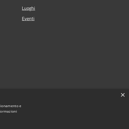
Luoghi
Eventi
×
nzionamento e
nformazioni