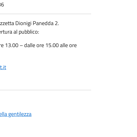
36
iazzetta Dionigi Panedda 2.
rtura al pubblico:
ore 13.00 – dalle ore 15.00 alle ore
.it
ella gentilezza