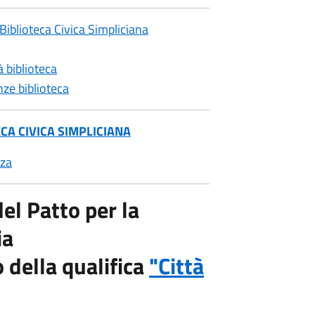
iblioteca Civica Simpliciana
à biblioteca
nze biblioteca
CA CIVICA SIMPLICIANA
nza
el Patto per la
ia
o della qualifica
"Città