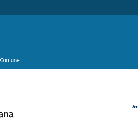
il Comune
Ved
iana