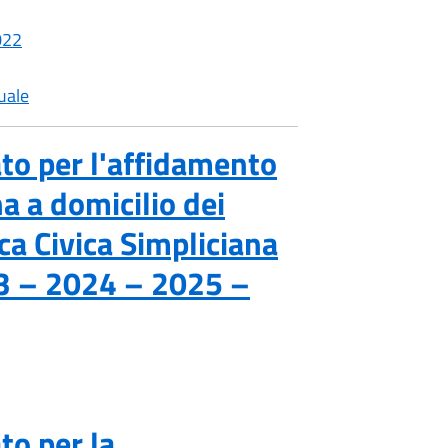
022
uale
to per l'affidamento
a a domicilio dei
eca Civica Simpliciana
023 – 2024 – 2025 –
to per la