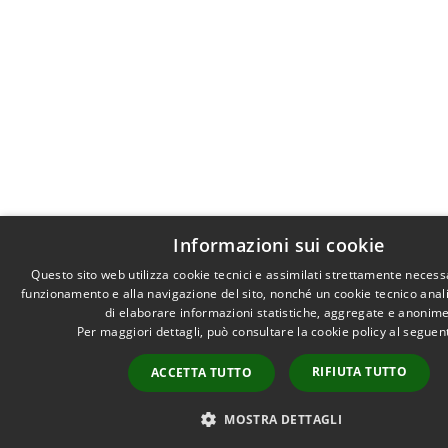
Informazioni sui cookie
Questo sito web utilizza cookie tecnici e assimilati strettamente necessa
funzionamento e alla navigazione del sito, nonché un cookie tecnico analit
di elaborare informazioni statistiche, aggregate e anonime
Per maggiori dettagli, può consultare la cookie policy al segue
RIFIUTA TUTTO
ACCETTA TUTTO
MOSTRA DETTAGLI