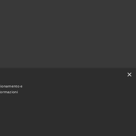
×
nzionamento e
nformazioni
Municipium
Accesso redazione
e di Olbia • Powered by
•