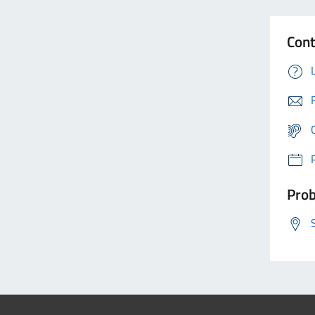
Cont
Prob