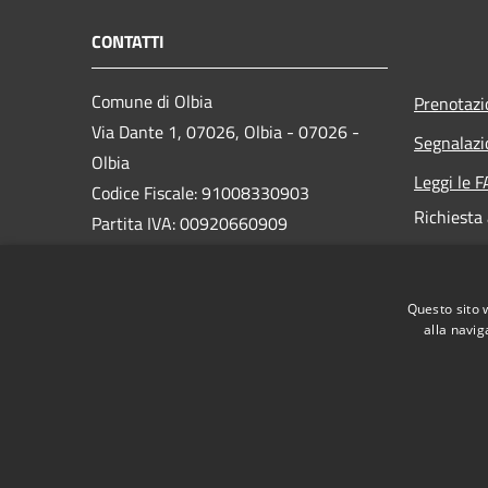
CONTATTI
Comune di Olbia
Prenotaz
Via Dante 1, 07026, Olbia - 07026 -
Segnalazi
Olbia
Leggi le 
Codice Fiscale: 91008330903
Richiesta
Partita IVA: 00920660909
PEC:
protocollo@pec.comuneolbia.it
Questo sito 
Centralino Unico: 078952000
alla navig
RSS
Accessibilità
Privacy
Cookie
Mappa de