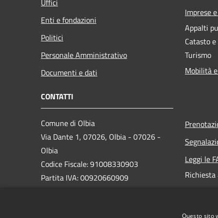
Uffici
Imprese 
Enti e fondazioni
Appalti pu
Politici
Catasto e
Personale Amministrativo
Turismo
Mobilità e
Documenti e dati
CONTATTI
Comune di Olbia
Prenotaz
Via Dante 1, 07026, Olbia - 07026 -
Segnalazi
Olbia
Leggi le 
Codice Fiscale: 91008330903
Richiesta
Partita IVA: 00920660909
PEC:
protocollo@pec.comuneolbia.it
Questo sito 