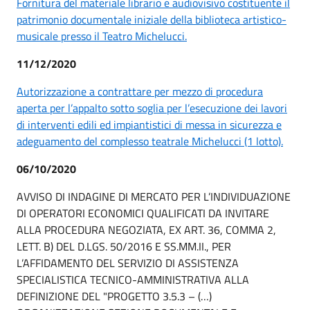
Fornitura del materiale librario e audiovisivo costituente il
patrimonio documentale iniziale della biblioteca artistico-
musicale presso il Teatro Michelucci.
11/12/2020
Autorizzazione a contrattare per mezzo di procedura
aperta per l’appalto sotto soglia per l’esecuzione dei lavori
di interventi edili ed impiantistici di messa in sicurezza e
adeguamento del complesso teatrale Michelucci (1 lotto).
06/10/2020
AVVISO DI INDAGINE DI MERCATO PER L’INDIVIDUAZIONE
DI OPERATORI ECONOMICI QUALIFICATI DA INVITARE
ALLA PROCEDURA NEGOZIATA, EX ART. 36, COMMA 2,
LETT. B) DEL D.LGS. 50/2016 E SS.MM.II., PER
L’AFFIDAMENTO DEL SERVIZIO DI ASSISTENZA
SPECIALISTICA TECNICO-AMMINISTRATIVA ALLA
DEFINIZIONE DEL "PROGETTO 3.5.3 – (…)