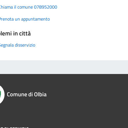
Chiama il comune 078952000
Prenota un appuntamento
lemi in città
Segnala disservizio
Comune di Olbia