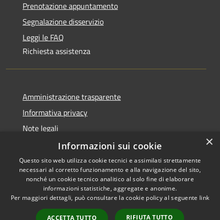
Prenotazione appuntamento
Segnalazione disservizio
Leggi le FAQ
Richiesta assistenza
Amministrazione trasparente
Informativa privacy
Note legali
×
Dichiarazione di accessibilità
Informazioni sui cookie
Questo sito web utilizza cookie tecnici e assimilati strettamente
necessari al corretto funzionamento e alla navigazione del sito,
nonché un cookie tecnico analitico al solo fine di elaborare
informazioni statistiche, aggregate e anonime.
RSS
Copyright © 2026 • Comune di
Per maggiori dettagli, può consultare la cookie policy al seguente
link
Accessibilità
Olbia • Powered by
Privacy
Municipium
Accesso
•
RIFIUTA TUTTO
ACCETTA TUTTO