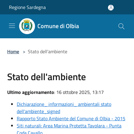
Salta al contenuto principale
Regione Sardegna
Comune di Olbia
Home
>
Stato dell'ambiente
Stato dell'ambiente
Ultimo aggiornamento
: 16 ottobre 2025, 13:17
Dichiarazione_ informazioni_ ambientali stato
dell'ambiente_signed
Rapporto Stato Ambiente del Comune di Olbia - 2015
Siti naturali: Area Marina Protetta Tavolara - Punta
Coda Cavallo