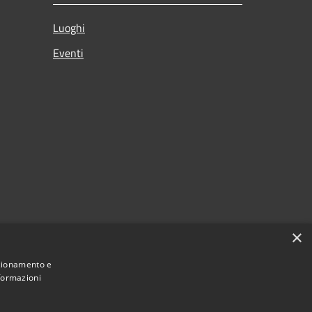
Luoghi
Eventi
×
nzionamento e
nformazioni