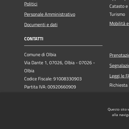
Politici
Catasto e
Personale Amministrativo
Turismo
Mobilità e
Documenti e dati
CONTATTI
Comune di Olbia
Prenotaz
Via Dante 1, 07026, Olbia - 07026 -
Segnalazi
Olbia
Leggi le 
Codice Fiscale: 91008330903
Richiesta
Partita IVA: 00920660909
PEC:
protocollo@pec.comuneolbia.it
Questo sito 
Centralino Unico: 078952000
alla navig