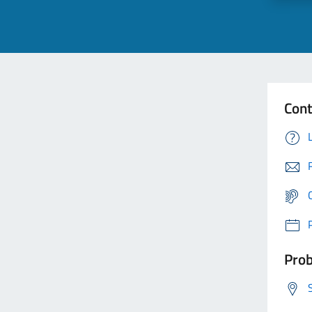
Cont
Prob