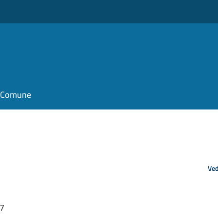
il Comune
Ved
37