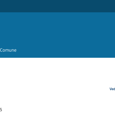
il Comune
Ved
15