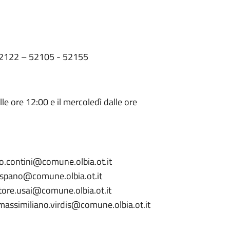
52122 – 52105 - 52155
lle ore 12:00 e il mercoledì dalle ore
co.contini@comune.olbia.ot.it
o.spano@comune.olbia.ot.it
atore.usai@comune.olbia.ot.it
 massimiliano.virdis@comune.olbia.ot.it