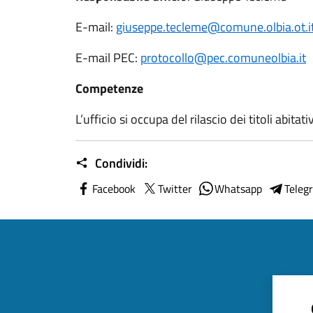
E-mail:
giuseppe.tecleme@comune.olbia.ot.i
E-mail PEC:
protocollo@pec.comuneolbia.it
Competenze
L’ufficio si occupa del rilascio dei titoli abitativ
Condividi:
Facebook
Twitter
Whatsapp
Teleg