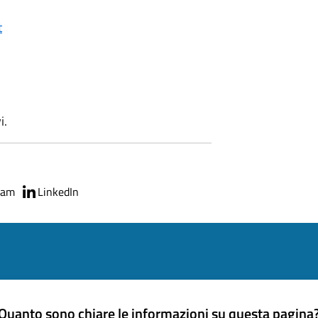
t
i.
ram
LinkedIn
Quanto sono chiare le informazioni su questa pagina