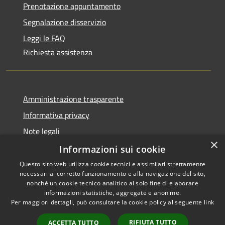
Prenotazione appuntamento
Segnalazione disservizio
Leggi le FAQ
Richiesta assistenza
Amministrazione trasparente
Informativa privacy
Note legali
×
Dichiarazione di accessibilità
Informazioni sui cookie
Questo sito web utilizza cookie tecnici e assimilati strettamente
necessari al corretto funzionamento e alla navigazione del sito,
nonché un cookie tecnico analitico al solo fine di elaborare
informazioni statistiche, aggregate e anonime.
RSS
Copyright © 2026 • Comune di
Per maggiori dettagli, può consultare la cookie policy al seguente
link
Accessibilità
Olbia • Powered by
Privacy
Municipium
Accesso
•
RIFIUTA TUTTO
ACCETTA TUTTO