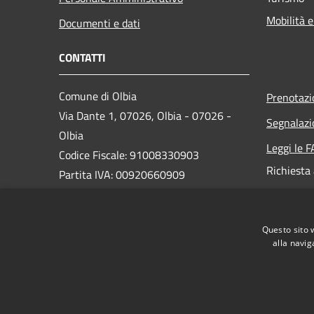
Mobilità e
Documenti e dati
CONTATTI
Comune di Olbia
Prenotaz
Via Dante 1, 07026, Olbia - 07026 -
Segnalazi
Olbia
Leggi le 
Codice Fiscale: 91008330903
Richiesta
Partita IVA: 00920660909
PEC:
protocollo@pec.comuneolbia.it
Questo sito 
Centralino Unico: 078952000
alla navig