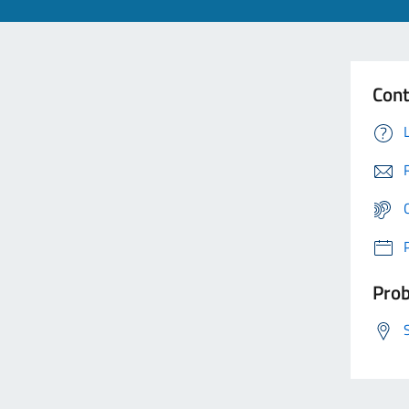
Cont
Prob