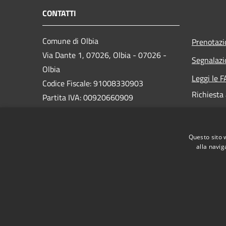
CONTATTI
Comune di Olbia
Prenotaz
Via Dante 1, 07026, Olbia - 07026 -
Segnalazi
Olbia
Leggi le 
Codice Fiscale: 91008330903
Richiesta
Partita IVA: 00920660909
PEC:
protocollo@pec.comuneolbia.it
Questo sito 
Centralino Unico: 078952000
alla navig
RSS
Accessibilità
Privacy
Cookie
Mappa de