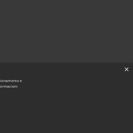
×
nzionamento e
nformazioni
Municipium
Accesso redazione
e di Olbia • Powered by
•