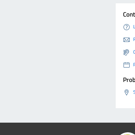
Cont
Prob