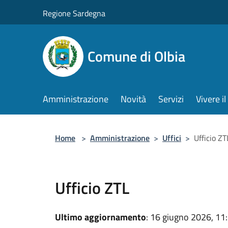
Salta al contenuto principale
Regione Sardegna
Comune di Olbia
Amministrazione
Novità
Servizi
Vivere 
Home
>
Amministrazione
>
Uffici
>
Ufficio ZT
Ufficio ZTL
Ultimo aggiornamento
: 16 giugno 2026, 11