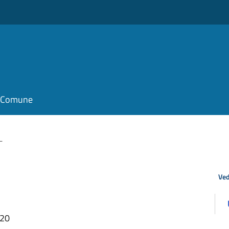
il Comune
L
Ved
:20