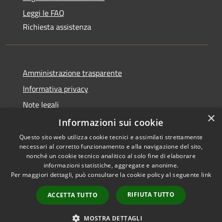
Leggi le FAQ
Richiesta assistenza
Amministrazione trasparente
Informativa privacy
Note legali
×
Dichiarazione di accessibilità
Informazioni sui cookie
Questo sito web utilizza cookie tecnici e assimilati strettamente
necessari al corretto funzionamento e alla navigazione del sito,
nonché un cookie tecnico analitico al solo fine di elaborare
informazioni statistiche, aggregate e anonime.
RSS
Copyright © 2026 • Comune di
Per maggiori dettagli, può consultare la cookie policy al seguente
link
Accessibilità
Olbia • Powered by
Privacy
Municipium
Accesso
•
RIFIUTA TUTTO
ACCETTA TUTTO
Cookie
redazione
Mappa del sito
MOSTRA DETTAGLI