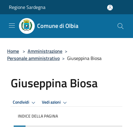
Salta al contenuto principale
Regione Sardegna
Comune di Olbia
Home
>
Amministrazione
>
Personale amministrativo
>
Giuseppina Biosa
Giuseppina Biosa
Condividi
Vedi azioni
INDICE DELLA PAGINA