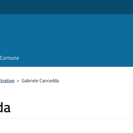
il Comune
trativo
>
Gabriele Cancedda
da