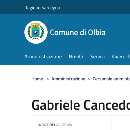
Salta al contenuto principale
Regione Sardegna
Comune di Olbia
Amministrazione
Novità
Servizi
Vivere 
Home
>
Amministrazione
>
Personale amminis
Gabriele Canced
INDICE DELLA PAGINA