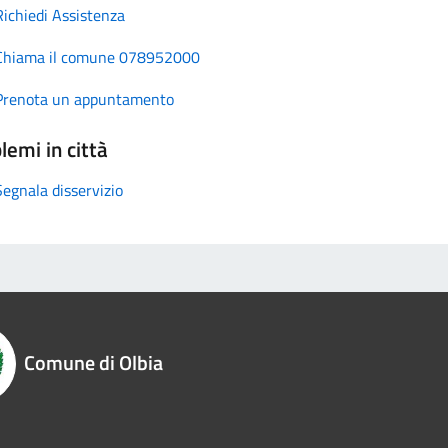
Richiedi Assistenza
Chiama il comune 078952000
Prenota un appuntamento
lemi in città
Segnala disservizio
Comune di Olbia