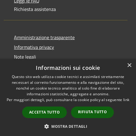
Leggi le FAQ
Richiesta assistenza
Amministrazione trasparente
Informativa privacy
Note legali
×
Dichiarazione di accessibilità
Informazioni sui cookie
Questo sito web utilizza cookie tecnici e assimilati strettamente
necessari al corretto funzionamento e alla navigazione del sito,
nonché un cookie tecnico analitico al solo fine di elaborare
informazioni statistiche, aggregate e anonime.
RSS
Copyright © 2026 • Comune di
Per maggiori dettagli, può consultare la cookie policy al seguente
link
Accessibilità
Olbia • Powered by
Privacy
Municipium
Accesso
•
RIFIUTA TUTTO
ACCETTA TUTTO
Cookie
redazione
Mappa del sito
MOSTRA DETTAGLI