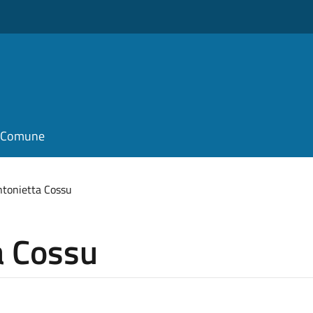
il Comune
ntonietta Cossu
a Cossu