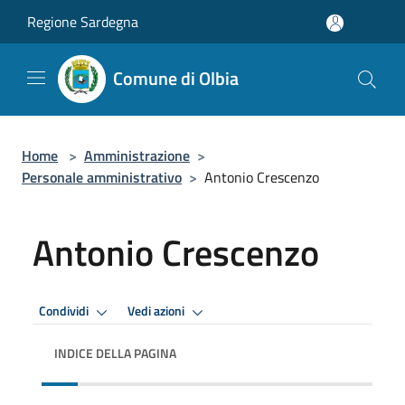
Salta al contenuto principale
Regione Sardegna
Comune di Olbia
Home
>
Amministrazione
>
Personale amministrativo
>
Antonio Crescenzo
Antonio Crescenzo
Condividi
Vedi azioni
INDICE DELLA PAGINA