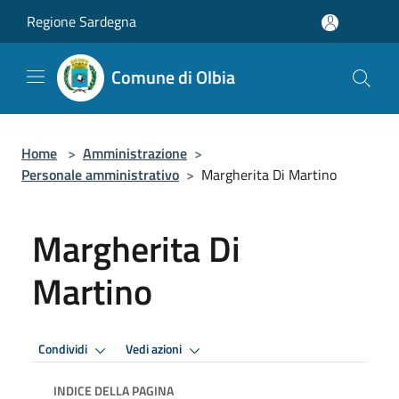
Salta al contenuto principale
Regione Sardegna
Comune di Olbia
Home
>
Amministrazione
>
Personale amministrativo
>
Margherita Di Martino
Margherita Di
Martino
Condividi
Vedi azioni
INDICE DELLA PAGINA