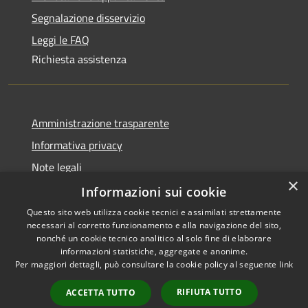
Segnalazione disservizio
Leggi le FAQ
Richiesta assistenza
Amministrazione trasparente
Informativa privacy
Note legali
×
Dichiarazione di accessibilità
Informazioni sui cookie
Questo sito web utilizza cookie tecnici e assimilati strettamente
necessari al corretto funzionamento e alla navigazione del sito,
nonché un cookie tecnico analitico al solo fine di elaborare
informazioni statistiche, aggregate e anonime.
RSS
Copyright © 2026 • Comune di
Per maggiori dettagli, può consultare la cookie policy al seguente
link
Accessibilità
Olbia • Powered by
Privacy
Municipium
Accesso
•
RIFIUTA TUTTO
ACCETTA TUTTO
Cookie