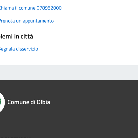
Chiama il comune 078952000
Prenota un appuntamento
lemi in città
Segnala disservizio
Comune di Olbia