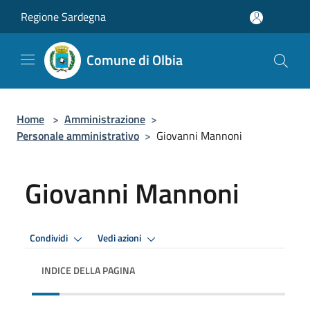
Salta al contenuto principale
Regione Sardegna
Comune di Olbia
Home
>
Amministrazione
>
Personale amministrativo
>
Giovanni Mannoni
Giovanni Mannoni
Condividi
Vedi azioni
INDICE DELLA PAGINA