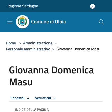
Salta al contenuto principale
Regione Sardegna
Comune di Olbia
Home
>
Amministrazione
>
Personale amministrativo
>
Giovanna Domenica Masu
Giovanna Domenica
Masu
Condividi
Vedi azioni
INDICE DELLA PAGINA