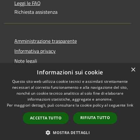
Leggi le FAQ
Richiesta assistenza
Amministrazione trasparente
Informativa privacy
Note legali
×
Dichiarazione di accessibilità
Informazioni sui cookie
Questo sito web utilizza cookie tecnici e assimilati strettamente
necessari al corretto funzionamento e alla navigazione del sito,
nonché un cookie tecnico analitico al solo fine di elaborare
informazioni statistiche, aggregate e anonime.
RSS
Copyright © 2026 • Comune di
Per maggiori dettagli, può consultare la cookie policy al seguente
link
Accessibilità
Olbia • Powered by
Privacy
Municipium
Accesso
•
RIFIUTA TUTTO
ACCETTA TUTTO
Cookie
redazione
Mappa del sito
MOSTRA DETTAGLI